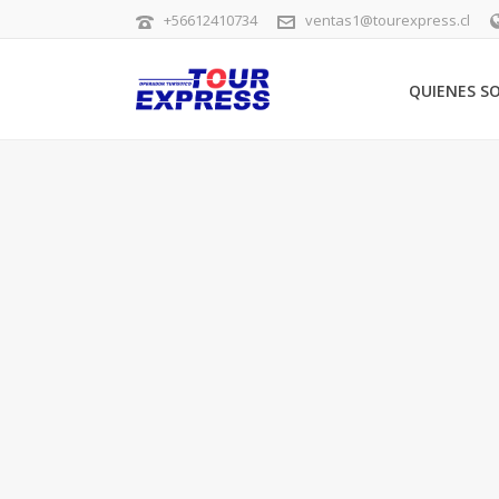
+56612410734
ventas1@tourexpress.cl
QUIENES S