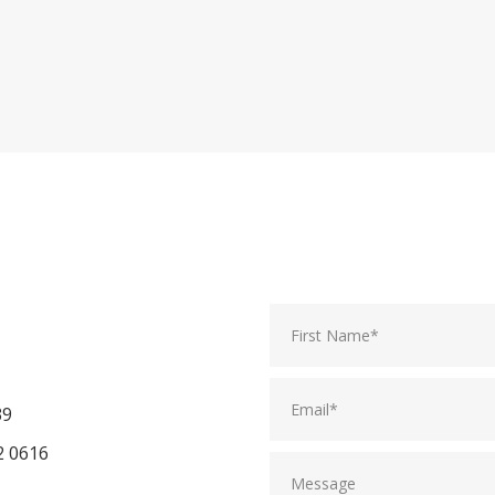
39
2 0616