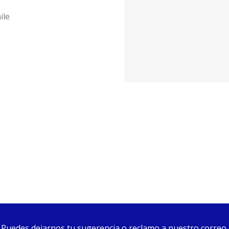
ile
Puedes dejarnos tu sugerencia o reclamo a nuestro correo.